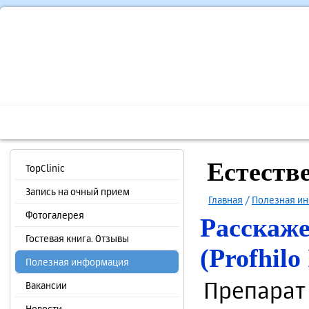
Главная
О Центре
Наши специалисты
Диагностик
Естеств
TopClinic
Запись на очный прием
Главная
/
Полезная и
Фотогалерея
Расскаже
Гостевая книга. Отзывы
(Profhilo
Полезная информация
Препарат
Вакансии
Новости