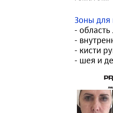
Зоны для 
- область
- внутрен
- кисти ру
- шея и д