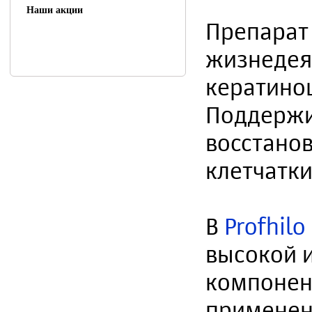
Наши акции
Препарат 
жизнедея
кератиноц
Поддержи
восстано
клетчатки
В
Profhil
высокой 
компонент
применен