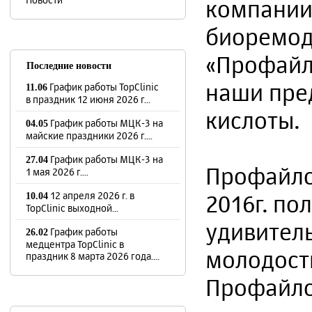
компании 
биоремод
«Профайл
Последние новости
наши пре
График работы TopClinic
11.06
в праздник 12 июня 2026 г...
кислоты.
График работы МЦК-3 на
04.05
майские праздники 2026 г....
График работы МЦК-3 на
27.04
Профайло 
1 мая 2026 г....
12 апреля 2026 г. в
2016г. по
10.04
TopClinic выходной...
удивитель
График работы
26.02
медцентра TopClinic в
молодост
праздник 8 марта 2026 года....
Профайло 