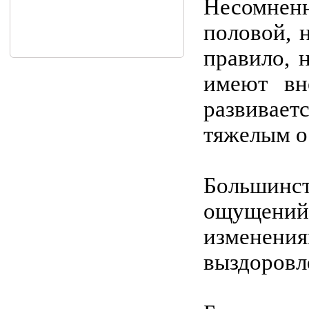
Несомненн
половой, 
правило, 
имеют вн
развивает
тяжелым о
Большинс
ощущений,
изменен
выздоровл