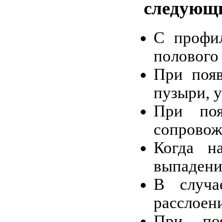
следующи
С профил
полового
При появ
пузыри, у
При поя
сопровож
Когда на
выпадени
В случа
расслоени
При по