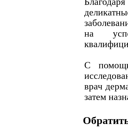
Благода
деликатны
заболеван
на усп
квалифици
С помощь
исследова
врач дерм
затем наз
Обратит