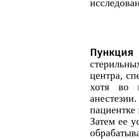
исследова
Пункция 
стерильны
центра, сп
хотя во 
анестези
пациентке
Затем ее у
обрабатыв