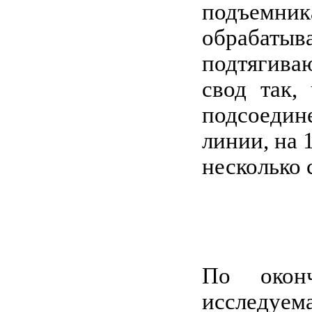
подъемник
обрабаты
подтягива
свод так,
подсоедин
линии, на 
несколько 
По оконч
исследуем