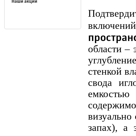
Наши акции
Подтверд
включени
простран
области – 
углублени
стенкой вл
свода игл
емкостью 
содержимо
визуально 
запах), а