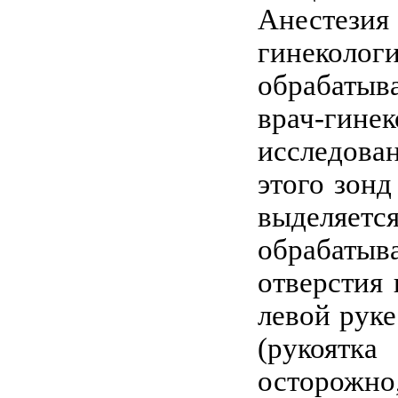
Анестез
гинекол
обрабатыв
врач-гин
исследова
этого зон
выделяет
обрабаты
отверстия
левой руке
(рукоятк
осторожн