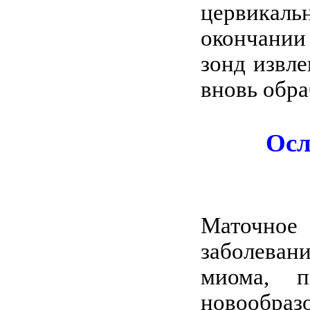
цервикаль
окончании
зонд извл
вновь обр
Осл
Маточное
заболеван
миома, п
новообраз