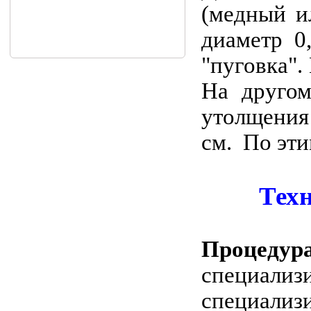
(медный и
диаметр 0,
"пуговка".
На другом
утолщения
см. По эти
Тех
Процеду
специализ
специализ