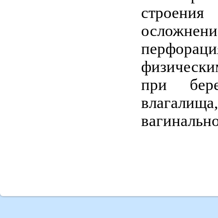
строения
осложне
перфораци
физически
при бере
влагалища
вагинально