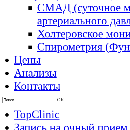
СМАД (суточное м
артериального дав
Холтеровское мон
Спирометрия (Фун
Цены
Анализы
Контакты
OK
TopClinic
Запись на очный прием