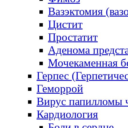
Вазэктомия (ваз
Цистит
Простатит
Аденома предст
Мочекаменная б
Герпес (Герпетиче
Геморрой
Вирус папилломы ч
Кардиология
Боли в сердце