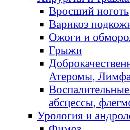
Вросший ноготь
Варикоз подкож
Ожоги и обморо
Грыжи
Доброкачествен
Атеромы, Лимфад
Воспалительные 
абсцессы, флегмо
Урология и андрол
Фимоз