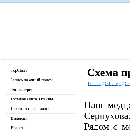
Главная
О Центре
Наши специалисты
Диагностика 
Схема п
TopClinic
Запись на очный прием
Главная
/
О Центре
/
Сх
Фотогалерея
Гостевая книга. Отзывы
Наш медце
Полезная информация
Серпухова,
Вакансии
Рядом с м
Новости