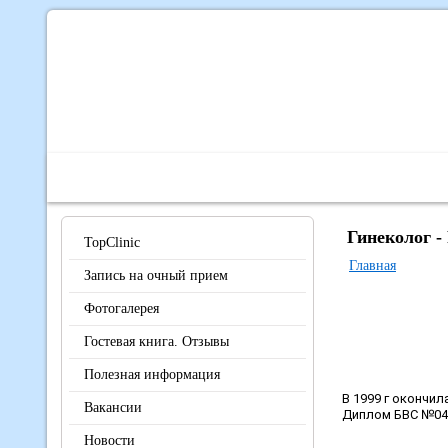
Главная
О Центре
Наши специалисты
Диагно
Гинеколог -
TopClinic
Главная
Запись на очный прием
Фотогалерея
Гостевая книга. Отзывы
Полезная информация
В 1999 г окончи
Вакансии
Диплом БВС №047
Новости