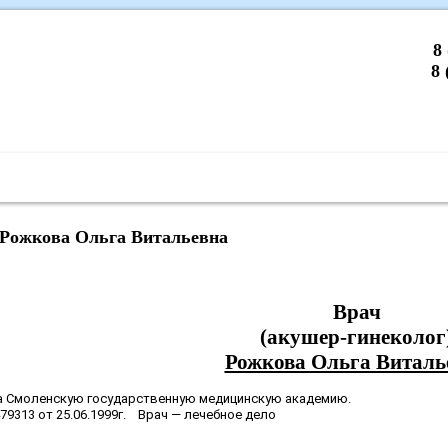
8
8 
стика и процедуры
Цены
Анализы
Контакты
 Рожкова Ольга Витальевна
Врач
(акушер-гинеколог
Рожкова Ольга Виталь
ла Смоленскую государственную медицинскую академию.
9313 от 25.06.1999г. Врач — лечебное дело