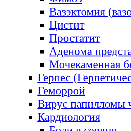
Вазэктомия (ваз
Цистит
Простатит
Аденома предст
Мочекаменная б
Герпес (Герпетиче
Геморрой
Вирус папилломы ч
Кардиология
Боли в сердце