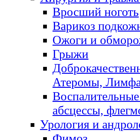
Вросший ноготь
Варикоз подкож
Ожоги и обморо
Грыжи
Доброкачествен
Атеромы, Лимфад
Воспалительные 
абсцессы, флегмо
Урология и андрол
Фимоз