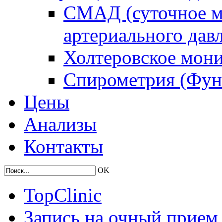
СМАД (суточное м
артериального дав
Холтеровское мон
Спирометрия (Фун
Цены
Анализы
Контакты
OK
TopClinic
Запись на очный прием