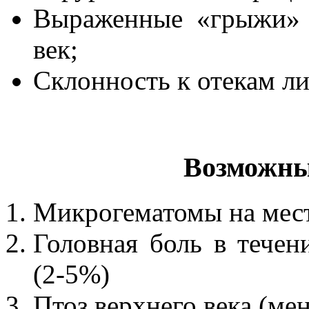
Выраженные «грыжи» 
век;
Склонность к отекам ли
Возможны
Микрогематомы на мест
Головная боль в тече
(2-5%)
Птоз верхнего века (ме