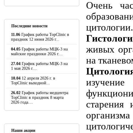
Очень ча
образова
цитологии.
Последние новости
11.06
График работы TopClinic в
Гистологи
праздник 12 июня 2026 г...
живых орга
04.05
График работы МЦК-3 на
майские праздники 2026 г....
на тканево
27.04
График работы МЦК-3 на
Цитологи
1 мая 2026 г....
10.04
12 апреля 2026 г. в
изучени
TopClinic выходной...
функцион
26.02
График работы медцентра
TopClinic в праздник 8 марта
старения 
2026 года....
организ
цитологиче
Наши акции