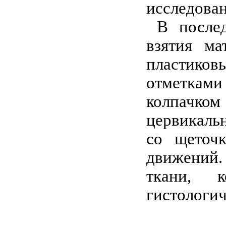
исследован
В последн
взятия м
пластиковы
отметками 
колпачко
цервикальн
со щеточ
движений.
ткани, 
гистологи