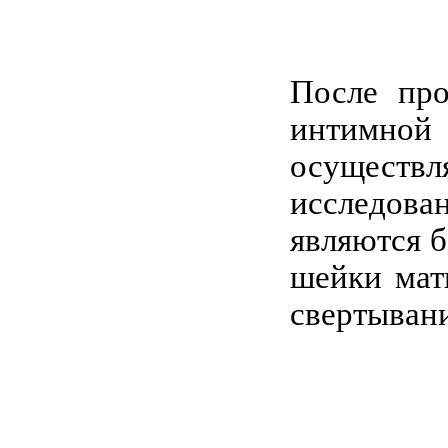
После про
интимной
осуществ
исследов
являются 
шейки мат
свертывани