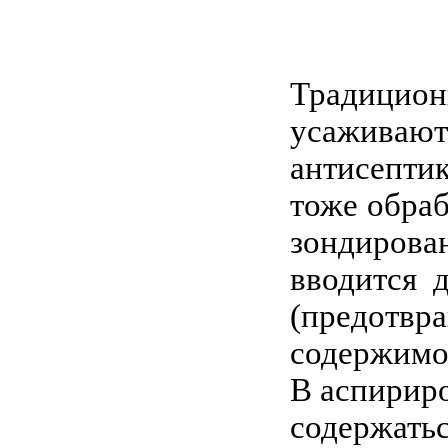
Традицион
усаживают
антисепти
тоже обра
зондиров
вводится 
(предотвр
содержимо
В аспирир
содержатьс