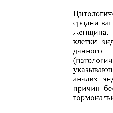
Цитологич
сродни ваг
женщина. 
клетки эн
данного
(патологич
указывающ
анализ эн
причин бе
гормональ