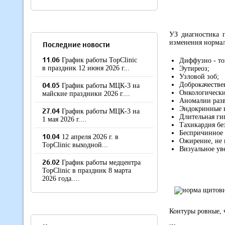
УЗ диагностика 
изменения нормал
Последние новости
11.06
График работы TopClinic
Диффузно - то
в праздник 12 июня 2026 г...
Эутиреоз;
Узловой зоб;
04.05
Доброкачестве
График работы МЦК-3 на
Онкологически
майские праздники 2026 г....
Аномалии разв
Эндокринные 
27.04
График работы МЦК-3 на
Длительная ги
1 мая 2026 г....
Тахикардия бе
Беспричинное 
10.04
12 апреля 2026 г. в
Ожирение, не 
TopClinic выходной...
Визуальное ув
26.02
График работы медцентра
TopClinic в праздник 8 марта
2026 года....
Контуры ровные, 