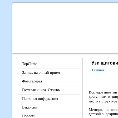
Главная
О Центре
Наши специалисты
Диагно
Узи щитов
TopClinic
Главная
/
Запись на очный прием
Фотогалерея
Гостевая книга. Отзывы
Исследование вн
доступным и шир
Полезная информация
место в структур
Вакансии
Методика не вызы
детской эндокрин
Новости