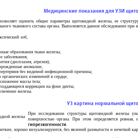
Медицинские показания для УЗИ щит
позволяет оценить общие параметры щитовидной железы, ее структуру
ьного тканевого состава органа. Выполняется данное обследование при 
ксический зоб;
нные образования ткани железы;
е заболевания;
ития (дисплазия, атрезия);
врожденные аномалии;
пертермия без видимой инфекционной причины;
з органических изменений в сердце;
снижение массы тела;
поддающееся коррекции на фоне диеты;
еличение железы.
УЗ картина нормальной щит
При исследовании структуры щитовидной железы уль
поверхностью органа. При этом определяется ровная, 
гипреэхогенности
.
четкие, хорошо визуализируются, без явлений размытости и нечеткой ка