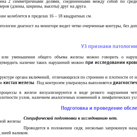
лена 2 симметричными долями, соединенными между собой по среди
еров (длины, ширины, высоты) друг на друга.
ние колеблется в пределах 16 – 18 квадратных см.
атологии диагност на мониторе видит четко очерченные контуры, без до
УЗ признаки патологии
 или уменьшении общего объема железы можно говорить о наруш
при исследовании кров
одтвердить наличие таких нарушений можно
руктуре органа включений, отличающихся по строению и плотности от 
кистах железы
диагностич
ли
. Под контролем ультразвука выполняется
процессы в железе визуализируются в виде резкого нарушения чет
плотности узлов, наличием аналогичных изменений в лимфатических уз
Подготовка и проведение обсл
Специфической подготовки к исследованию нет.
Проводится в положении сидя, несколько запрокинув наза
 шеей валиком.