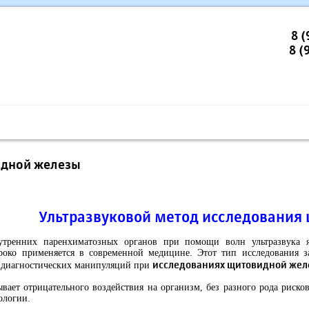
8 
8 (
стика и процедуры
Цены
Анализы
Контакты
идной железы
Ультразвуковой метод исследования
утренних паренхиматозных органов при помощи волн ультразвука я
око применяется в современной медицине. Этот тип исследования з
исследованиях щитовидной жел
е диагностических манипуляций при
вает отрицательного воздействия на организм, без разного рода рисков
ологии.