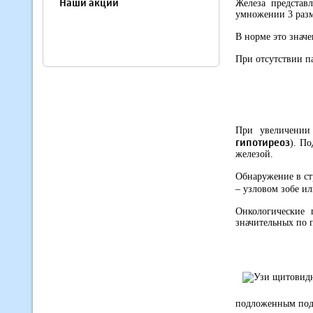
Наши акции
Железа представ
умножении 3 разм
В норме это значе
При отсутствии п
При увеличении
гипотиреоз
). П
железой.
Обнаружение в ст
– узловом зобе и
Онкологические 
значительных по 
подложенным под