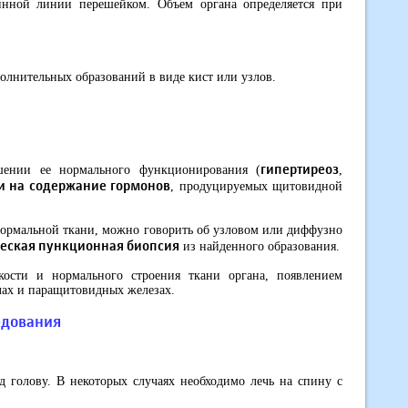
нной линии перешейком. Объем органа определяется при
полнительных образований в виде кист или узлов.
гипертиреоз
ении ее нормального функционирования (
,
и на содержание гормонов
, продуцируемых щитовидной
нормальной ткани, можно говорить об узловом или диффузно
еская пункционная биопсия
из найденного образования.
кости и нормального строения ткани органа, появлением
лах и паращитовидных железах.
едования
д голову. В некоторых случаях необходимо лечь на спину с