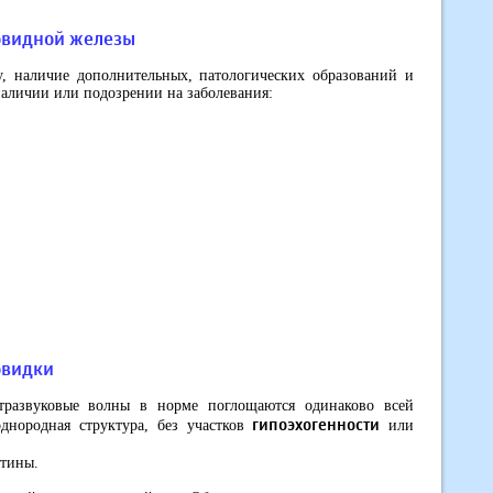
овидной железы
, наличие дополнительных, патологических образований и
наличии или подозрении на заболевания:
овидки
тразвуковые волны в норме поглощаются одинаково всей
гипоэхогенности
однородная структура, без участков
или
ртины.