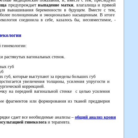
етные медицинские показания, и, вместе с тем, преследуют
ища
предупреждает
выпадение матки
, влагалища и прямой
для вынашивания беременности в будущем. Вместе с тем,
т более полноценным и эмоционально насыщенным. В итоге
ология соединила в себе, казалось бы, несовместимое, -
некологии
й
гинекологии:
и растянутых вагинальных стенок.
вых губ
уб
х губ, которые выступают за пределы больших губ
остигается увеличения толщины, усиления упругости и
ургической коррекцией.
очку на передней вагинальной стенке с целью усиления
ее фрагментов или формирования из тканей преддверия
рядке сдает все необходимые анализы –
общий анализ крови
нсультацией гинеколога
и терапевта.