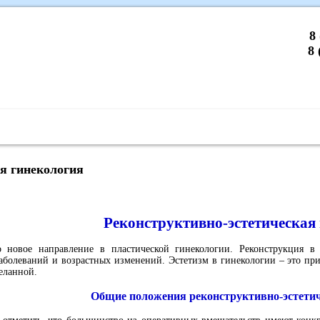
8
8 
стика и процедуры
Цены
Анализы
Контакты
я гинекология
Реконструктивно-эстетическая
о новое направление в пластической гинекологии. Реконструкция в
аболеваний и возрастных изменений. Эстетизм в гинекологии – это пр
еланной.
Общие положения реконструктивно-эстетич