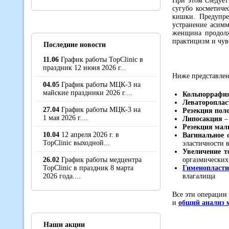
При этом следует
сугубо косметиче
кишки. Предупре
устранение асим
женщина продолж
практицизм и чув
Последние новости
11.06
График работы TopClinic в
праздник 12 июня 2026 г...
Ниже представле
04.05
График работы МЦК-3 на
майские праздники 2026 г....
Кольпоррафи
Леваторопла
27.04
График работы МЦК-3 на
Резекция пол
1 мая 2026 г....
Липосакция
–
Резекция мал
10.04
12 апреля 2026 г. в
Вагинальное 
TopClinic выходной...
эластичности 
Увеличение т
26.02
График работы медцентра
оргазмических
TopClinic в праздник 8 марта
Гименопласти
2026 года....
влагалища
Все эти операции
и
общий анализ 
Наши акции