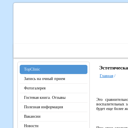
Главная
О Центре
Наши специалисты
Диагно
Эстетическа
TopClinic
Главная
/
Запись на очный прием
Фотогалерея
Гостевая книга. Отзывы
Это сравнительн
воспалительных з
Полезная информация
будет еще более ж
Вакансии
Новости