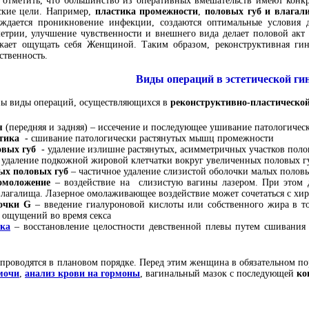
 отметить, что большинство из оперативных вмешательств имеют конкр
ские цели. Например,
пластика промежности
,
половых губ и влагал
ждается проникновение инфекции, создаются оптимальные условия 
метрии, улучшение чувственности и внешнего вида делает половой ак
ает ощущать себя Женщиной. Таким образом, реконструктивная гинек
ственность.
Виды операций в эстетической ги
ны виды операций, осуществляющихся в
реконструктивно-пластическо
я
(передняя и задняя) – иссечение и последующее ушивание патологическ
стика
- сшивание патологически растянутых мышц промежности
овых губ
- удаление излишне растянутых, асимметричных участков поло
 удаление подкожной жировой клетчатки вокруг увеличенных половых г
ых половых губ
– частичное удаление слизистой оболочки малых половы
омоложение
– воздействие на слизистую вагины лазером. При этом д
влагалища. Лазерное омолаживающее воздействие может сочетаться с хир
очки G
– введение гиалуроновой кислоты или собственного жира в т
 ощущений во время секса
ка
– восстановление целостности девственной плевы путем сшивания 
 проводятся в плановом порядке. Перед этим женщина в обязательном по
мочи
,
анализ крови на гормоны
, вагинальный мазок с последующей
ко